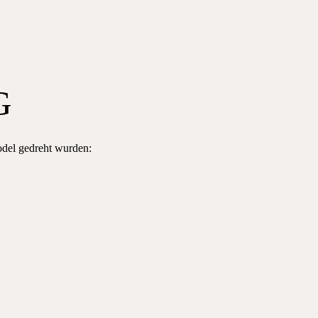
G
odel gedreht wurden: