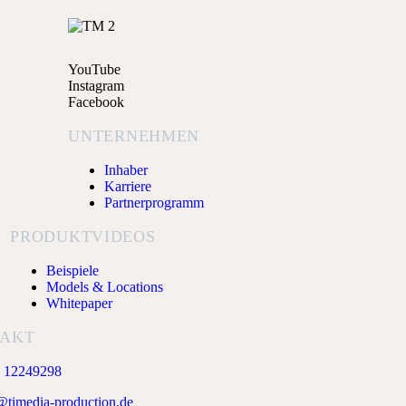
YouTube
Instagram
Facebook
UNTERNEHMEN
Inhaber
Karriere
Partnerprogramm
PRODUKTVIDEOS
Beispiele
Models & Locations
Whitepaper
AKT
2 12249298
@timedia-production.de