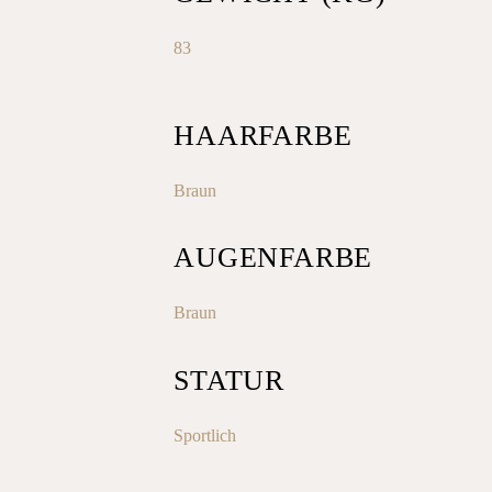
83
HAARFARBE
Braun
AUGENFARBE
Braun
STATUR
Sportlich