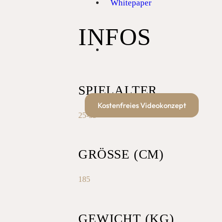
Whitepaper
INFOS
SPIELALTER
Kostenfreies Videokonzept
25-35
GRÖSSE (CM)
185
GEWICHT (KG)