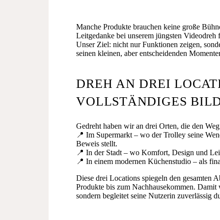
Manche Produkte brauchen keine große Bühne
Leitgedanke bei unserem jüngsten Videodreh f
Unser Ziel: nicht nur Funktionen zeigen, sonde
seinen kleinen, aber entscheidenden Momente
DREH AN DREI LOCATI
VOLLSTÄNDIGES BIL
Gedreht haben wir an drei Orten, die den Weg 
📍 Im Supermarkt – wo der Trolley seine Wend
Beweis stellt.
📍 In der Stadt – wo Komfort, Design und Leic
📍 In einem modernen Küchenstudio – als fi
Diese drei Locations spiegeln den gesamten A
Produkte bis zum Nachhausekommen. Damit woll
sondern begleitet seine Nutzerin zuverlässig d