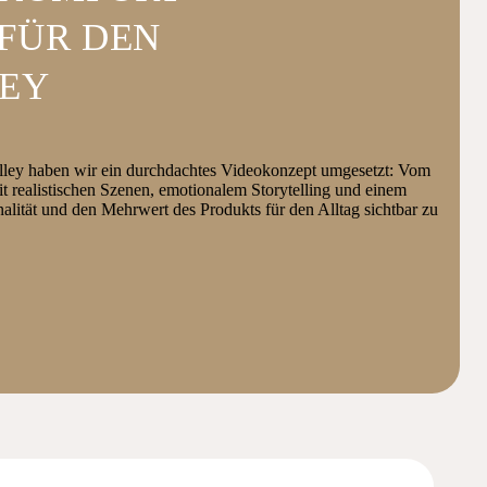
FÜR DEN
LEY
rolley haben wir ein durchdachtes Videokonzept umgesetzt: Vom
t realistischen Szenen, emotionalem Storytelling und einem
nalität und den Mehrwert des Produkts für den Alltag sichtbar zu